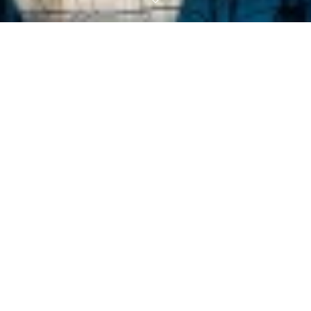
Servicios que ofrezemos
Busca entre cientos de hermosas propiedades y
descubre la que amarás